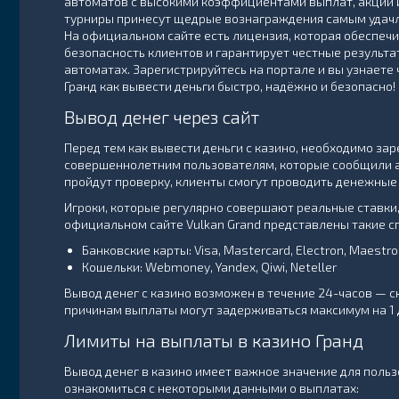
автоматов с высокими коэффициентами выплат, акции 
турниры принесут щедрые вознаграждения самым удач
На официальном сайте есть лицензия, которая обеспеч
безопасность клиентов и гарантирует честные результа
автоматах. Зарегистрируйтесь на портале и вы узнаете 
Гранд как вывести деньги быстро, надёжно и безопасно!
Вывод денег через сайт
Перед тем как вывести деньги с казино, необходимо за
совершеннолетним пользователям, которые сообщили ак
пройдут проверку, клиенты смогут проводить денежные 
Игроки, которые регулярно совершают реальные ставки,
официальном сайте Vulkan Grand представлены такие с
Банковские карты: Visa, Mastercard, Electron, Maestro
Кошельки: Webmoney, Yandex, Qiwi, Neteller
Вывод денег с казино возможен в течение 24-часов — с
причинам выплаты могут задерживаться максимум на 1 
Лимиты на выплаты в казино Гранд
Вывод денег в казино имеет важное значение для польз
ознакомиться с некоторыми данными о выплатах: