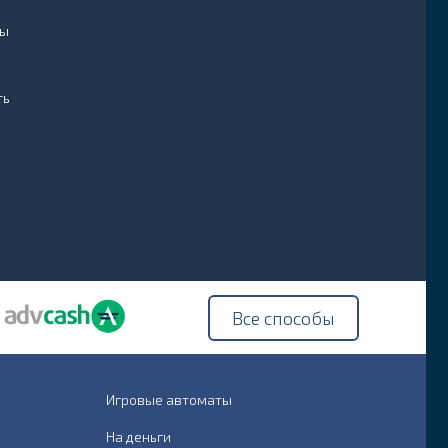
ры
ть
Все способы
Игровые автоматы
На деньги