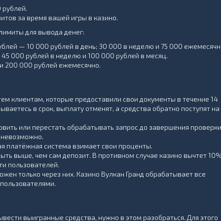
 рублей.
тов за время вашей игры в казино.
лимиты для вывода денег:
блей — 10 000 рублей в день; 30 000 в неделю и 75 000 ежемесячн
; 45 000 рублей в неделю и 100 000 рублей в месяц.
ю и 200 000 рублей ежемесячно.
ем клиентам, которые предоставили свои документы в течение 14
ываетесь в срок, выплату отменят, а средства обратно поступят на
овить или перестать обрабатывать запрос до завершения проверки
т невозможно.
ая платёжная система взимает свои проценты.
ть выше, чем сам депозит. В противном случае казино вычтет 10
ти пользователей.
ожен только через них. Казино Вулкан Гранд обрабатывает все
 пользователями.
вывести выигранные средства, нужно в этом разобраться. Для этого