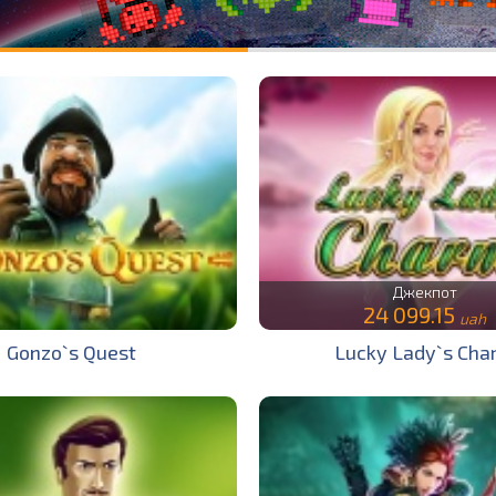
Джекпот
24 099.15
uah
Gonzo`s Quest
Lucky Lady`s Cha