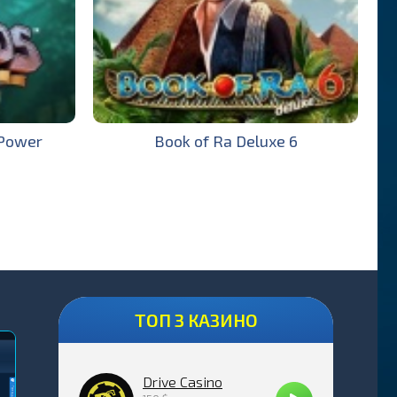
 Power
Book of Ra Deluxe 6
ТОП 3 КАЗИНО
Drive Casino