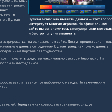
и увлекательные
ливым игрокам.
ивает
ты игры в
Вулкан Grand как вывести деньги — этот вопро
что в Вулкан
интересует многих игроков. На официальном
сайте вы ознакомитесь с популярными метода
и быстро получите выплаты
регистрироваться на официальном сайте. Доступ предоставлен толь
туальные данные сотрудникам Вулкан Гранд. Как только данные
операции на портале без трудностей.
 хотят получить средства максимально быстро и безопасно. На
пособы вывести деньги:
корость выплат зависит от выбранного метода. По техническим
день.
ователей. Перед тем как совершать транзакции, следует