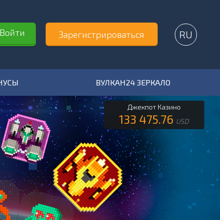
Войти
RU
Зарегистрироваться
НУСЫ
ВУЛКАН24 ЗЕРКАЛО
Джекпот Казино
133 475.76
USD